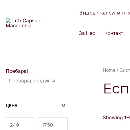
Skip
to
Видови капсули и к
content
За Нас
Контакт
Home
/
Сис
Пребарај
Есп
ЦЕНА
Showing 1–9