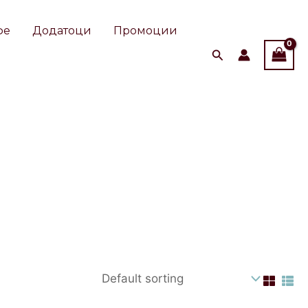
фе
Додатоци
Промоции