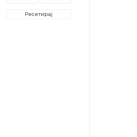
Ресетирај
Covim D
Orocre
16
349
ден