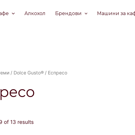
афе
Алкохол
Брендови
Машини за ка
теми
/
Dolce Gusto®
/ Еспресо
ресо
 of 13 results