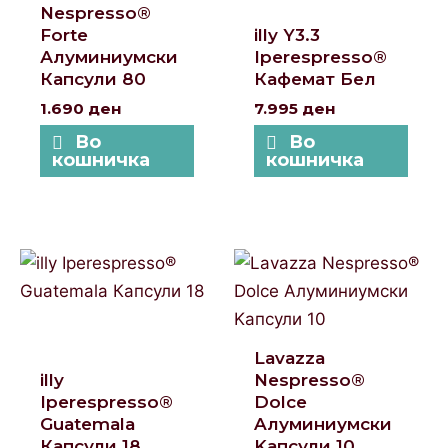
Nespresso®
Forte
illy Y3.3
Алуминиумски
Iperespresso®
Капсули 80
Кафемат Бел
1.690
ден
7.995
ден
Во
Во
кошничка
кошничка
Lavazza
illy
Nespresso®
Iperespresso®
Dolce
Guatemala
Aлуминиумски
Капсули 18
Kапсули 10