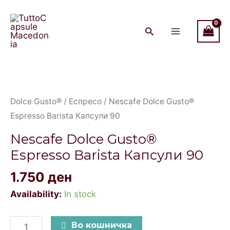
Gusto®
Skip
Main
Espresso
to
Menu
Barista
content
Капсули
90
Nescafe
quantity
Dolce
Gusto®
Dolce Gusto®
/
Еспресо
/ Nescafe Dolce Gusto®
Espresso
Espresso Barista Капсули 90
Barista
Nescafe Dolce Gusto®
Капсули
Espresso Barista Капсули 90
90
quantity
1.750
ден
Availability:
In stock
Во кошничка