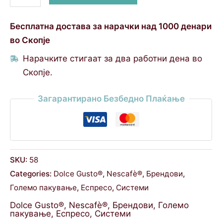
Бесплатна достава за нарачки над 1000 денари
во Скопје
Нарачките стигаат за два работни дена во
Скопје.
Загарантирано Безбедно Плаќање
SKU:
58
Categories:
Dolce Gusto®
,
Nescafè®
,
Брендови
,
Големо пакување
,
Еспресо
,
Системи
Dolce Gusto®
,
Nescafè®
,
Брендови
,
Големо
пакување
,
Еспресо
,
Системи