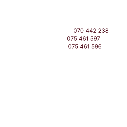
East Gate Mall -2 до Маркетот
Контакт Центар број:
070 442 238
Дебар Маало број:
075 461 597
East Gate Mall број:
075 461 596