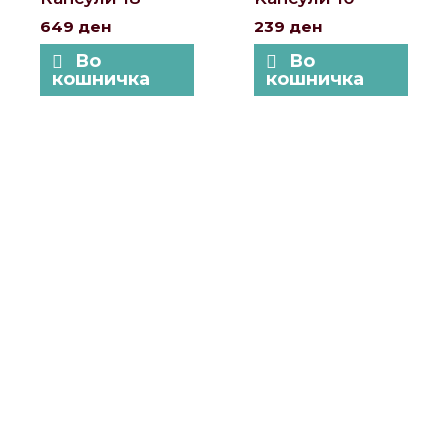
649
ден
239
ден
Во
Во
кошничка
кошничка
Локации и контакт
Улица: Славка Недиќ 57 Дебар Маало
Скопје