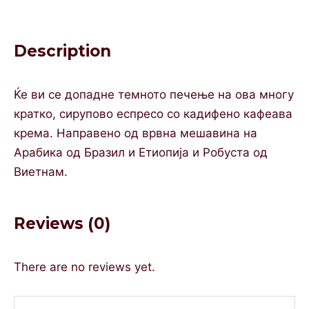
Description
Ќе ви се допадне темното печење на ова многу
кратко, сирупово еспресо со кадифено кафеава
крема. Направено од врвна мешавина на
Арабика од Бразил и Етиопија и Робуста од
Виетнам.
Reviews (0)
There are no reviews yet.