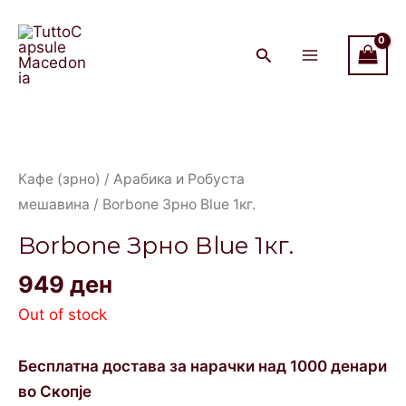
Skip
Main
to
Menu
content
Кафе (зрно)
/
Арабика и Робуста
мешавина
/ Borbone Зрно Вlue 1кг.
Borbone Зрно Вlue 1кг.
949
ден
Out of stock
Бесплатна достава за нарачки над 1000 денари
во Скопје