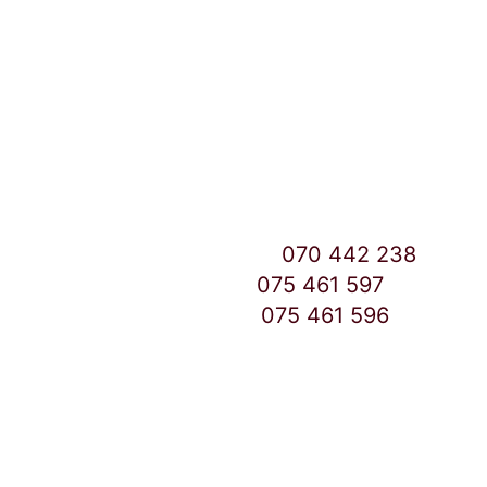
Улица: Славка Недиќ 57 Дебар Маало
Скопје
East Gate Mall -2 до Маркетот
Контакт Центар број:
070 442 238
Дебар Маало број:
075 461 597
East Gate Mall број:
075 461 596