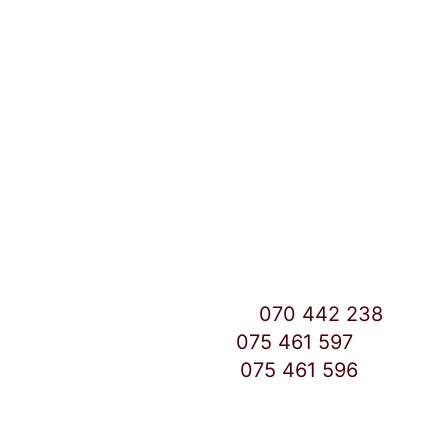
Локации и контакт
Улица: Славка Недиќ 57 Дебар Маало
Скопје
East Gate Mall -2 до Маркетот
Контакт Центар број:
070 442 238
Дебар Маало број:
075 461 597
East Gate Mall број:
075 461 596