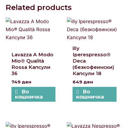
Related products
illy
Lavazza A Modo
Iperespresso®
Mio® Qualità
Deca
Rossa Kапсули
(безкофеински)
36
Капсули 18
749
ден
649
ден
Во
Во
кошничка
кошничка