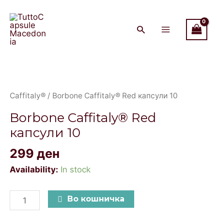
Red
Skip
Main
капсули
to
Menu
10
content
quantity
Borbone
Caffitaly®
Red
Caffitaly®
/ Borbone Caffitaly® Red капсули 10
капсули
Borbone Caffitaly® Red
10
капсули 10
quantity
299
ден
Availability:
In stock
Во кошничка