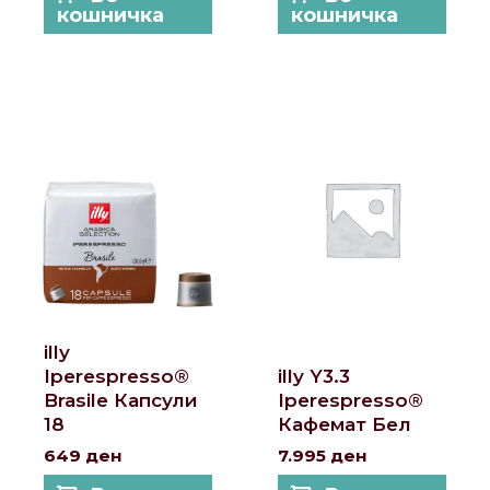
кошничка
кошничка
illy
Iperespresso®
illy Y3.3
Brasile Капсули
Iperespresso®
18
Кафемат Бел
649
ден
7.995
ден