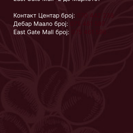
Контакт Центар број:
070 442 238
Дебар Маало број:
075 461 597
East Gate Mall број:
075 461 596