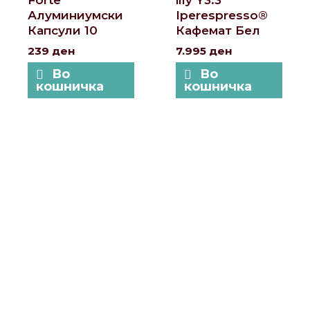
Forte
illy Y3.3
Алуминиумски
Iperespresso®
Капсули 10
Кафемат Бел
239
ден
7.995
ден
Во
Во
кошничка
кошничка
Локации и контакт