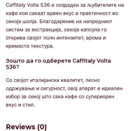
Caffitaly Volta S36 е создаден за љубителите на
кафе кои сакаат врвен вкус и практичност во
секоја шолја. Благодарение на напредниот
систем за екстракција, секоја капсула го
открива својот полн интензитет, арома и
кремаста текстура.
Зошто да го одберете Caffitaly Volta
S36?
Со својот италијански квалитет, лесно
одржување и сигурност, овој апарат е идеален
избор за секој што сака кафе со супериорен
вкус и стил.
Reviews (0)