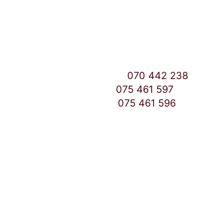
Улица: Славка Недиќ 57 Дебар Маало
Скопје
East Gate Mall -2 до Маркетот
Контакт Центар број:
070 442 238
Дебар Маало број:
075 461 597
East Gate Mall број:
075 461 596