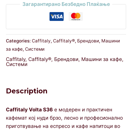
Загарантирано Безбедно Плаќање
Categories:
Caffitaly
,
Caffitaly®
,
Брендови
,
Машини
за кафе
,
Системи
Caffitaly
,
Caffitaly®
,
Брендови
,
Машини за кафе
,
Системи
Description
Caffitaly Volta S36
е модерен и практичен
кафемат кој нуди брзо, лесно и професионално
приготвување на еспресо и кафе напитoци во