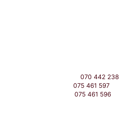
Улица: Славка Недиќ 57 Дебар Маало
Скопје
East Gate Mall -2 до Маркетот
Контакт Центар број:
070 442 238
Дебар Маало број:
075 461 597
East Gate Mall број:
075 461 596