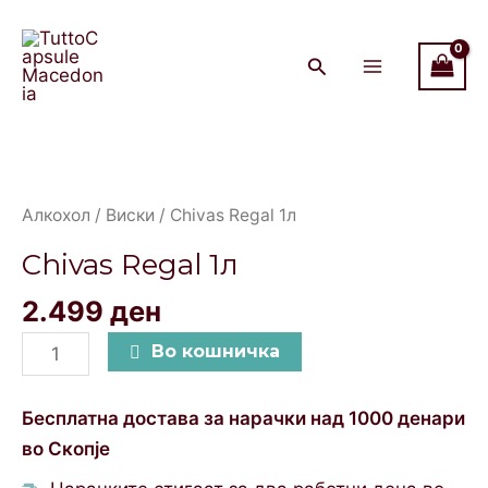
1л
Skip
Main
quantity
to
Menu
content
Chivas
Regal
1л
Алкохол
/
Виски
/ Chivas Regal 1л
quantity
Chivas Regal 1л
2.499
ден
Во кошничка
Бесплатна достава за нарачки над 1000 денари
во Скопје