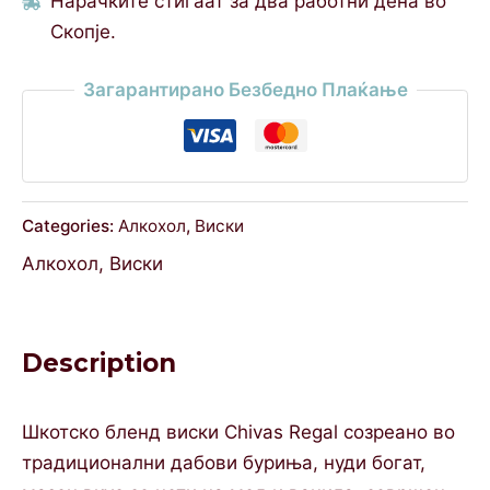
Нарачките стигаат за два работни дена во
Скопје.
Загарантирано Безбедно Плаќање
Categories:
Алкохол
,
Виски
Алкохол
,
Виски
Description
Шкотско блeнд виски Chivas Regal созреано во
традиционални дабови буриња, нуди богат,