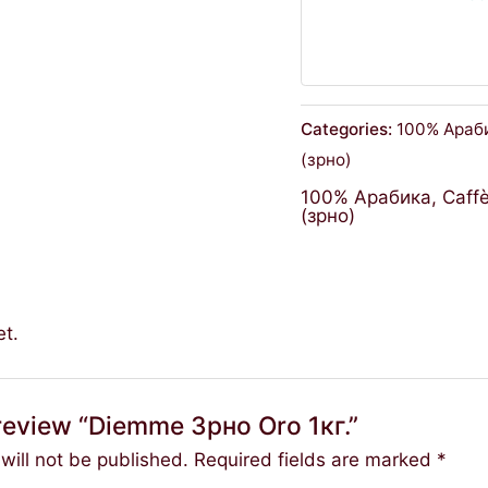
Categories:
100% Араб
(зрно)
100% Арабика
,
Caff
(зрно)
et.
o review “Diemme Зрно Oro 1кг.”
will not be published.
Required fields are marked
*