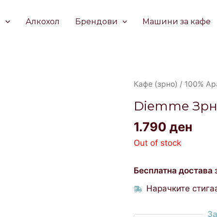
е
Алкохол
Брендови
Машини за кафе
Кафе (зрно)
/
100% Ар
Diemme Зрно
1.790
ден
Out of stock
Бесплатна достава 
Нарачките стигаа
За