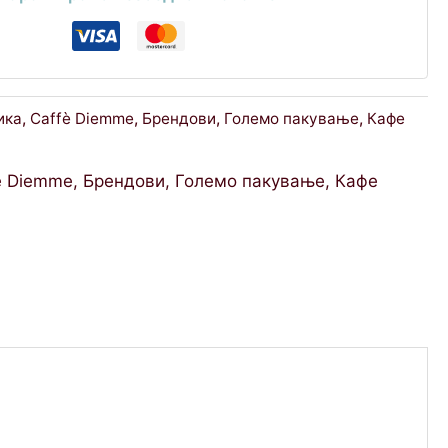
ика
,
Caffè Diemme
,
Брендови
,
Големо пакување
,
Кафе
è Diemme
,
Брендови
,
Големо пакување
,
Кафе