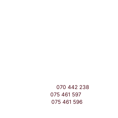
Локации и контакт
Улица: Славка Недиќ 57 Дебар Маало
Скопје
East Gate Mall -2 до Маркетот
Контакт Центар број:
070 442 238
Дебар Маало број:
075 461 597
East Gate Mall број:
075 461 596