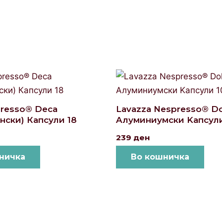
spresso® Deca
Lavazza Nespresso® D
нски) Капсули 18
Aлуминиумски Kапсули
239
ден
ничка
Во кошничка