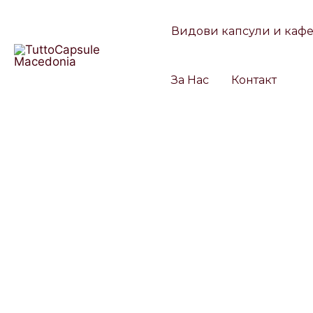
Skip
Products
to
search
Видови капсули и каф
content
За Нас
Контакт