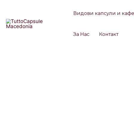
Skip
to
Видови капсули и каф
content
За Нас
Контакт