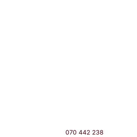
Локации и контакт
Улица: Славка Недиќ 57 Дебар Маало
Скопје
East Gate Mall -2 до Маркетот
Контакт Центар број:
070 442 238