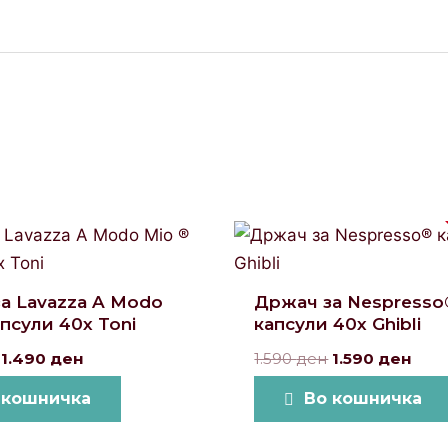
Original
Current
Original
Curr
price
price
price
pric
was:
is:
was:
is:
1.590 ден.
1.490 ден.
1.590 ден.
1.59
а Lavazza A Modo
Држач за Nespresso
апсули 40x Toni
капсули 40x Ghibli
1.490
ден
1.590
ден
1.590
ден
 кошничка
Во кошничка