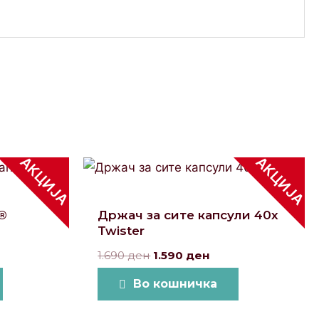
АКЦИЈА
АКЦИЈА
ent
Original
Current
e
price
price
was:
is:
0 ден.
1.690 ден.
1.590 ден.
®
Држач за сите капсули 40x
Twister
1.690
ден
1.590
ден
Во кошничка