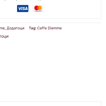
mme
,
Додатоци
Tag:
Caffe Diemme
тоци