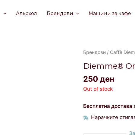
е
Алкохол
Брендови
Машини за кафе
Брендови
/
Caffè Die
Diemme® Ori
250
ден
Out of stock
Бесплатна достава 
Нарачките стигаа
За