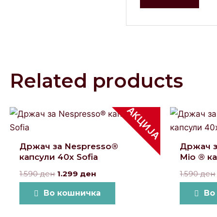
Related products
АКЦИЈА
Original
Current
price
price
was:
is:
1.590 ден.
1.299 ден.
Држач за Nespresso®
Држач з
капсули 40x Sofia
Mio ® к
1.590
ден
1.299
ден
1.590
ден
Во кошничка
Во