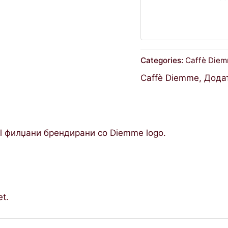
Categories:
Caffè Die
Caffè Diemme
,
Дода
al филџани брендирани со Diemme logo.
et.