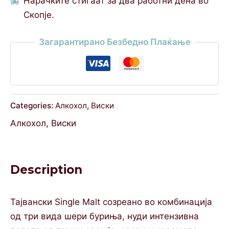
Нарачките стигаат за два работни дена во
Скопје.
Загарантирано Безбедно Плаќање
Categories:
Алкохол
,
Виски
Алкохол
,
Виски
Description
Тајвански Single Malt созреано во комбинација
од три вида шери буриња, нуди интензивна