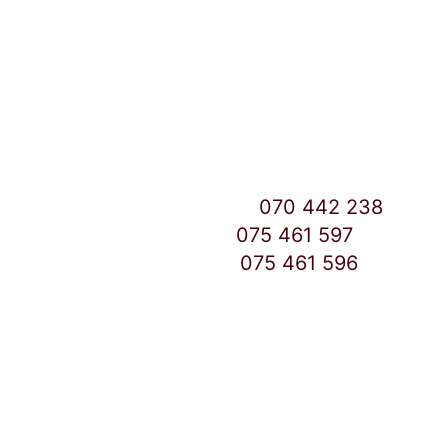
Улица: Славка Недиќ 57 Дебар Маало
Скопје
East Gate Mall -2 до Маркетот
Контакт Центар број:
070 442 238
Дебар Маало број:
075 461 597
East Gate Mall број:
075 461 596