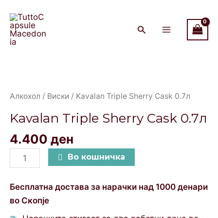
Sherry
Skip
Main
Cask
to
Menu
0.7л
content
quantity
Kavalan
Triple
Sherry
Алкохол
/
Виски
/ Kavalan Triple Sherry Cask 0.7л
Cask
Kavalan Triple Sherry Cask 0.7л
0.7л
quantity
4.400
ден
Во кошничка
Бесплатна достава за нарачки над 1000 денари
во Скопје