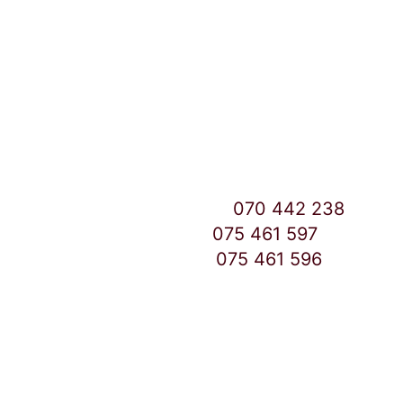
Улица: Славка Недиќ 57 Дебар Маало
Скопје
East Gate Mall -2 до Маркетот
Контакт Центар број:
070 442 238
Дебар Маало број:
075 461 597
East Gate Mall број:
075 461 596