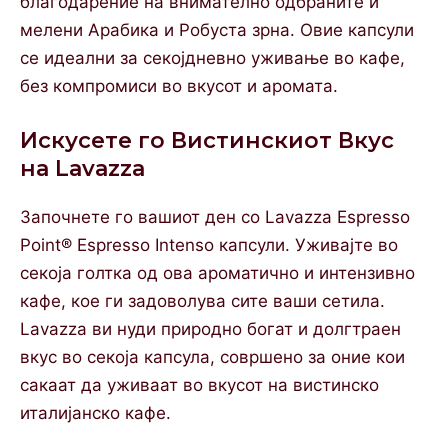
благодарение на внимателно одбраните и
мелени Арабика и Робуста зрна. Овие капсули
се идеални за секојдневно уживање во кафе,
без компромиси во вкусот и аромата.
Искусете го Вистинскиот Вкус
на Lavazza
Започнете го вашиот ден со Lavazza Espresso
Point® Espresso Intenso капсули. Уживајте во
секоја голтка од ова ароматично и интензивно
кафе, кое ги задоволува сите ваши сетила.
Lavazza ви нуди природно богат и долгтраен
вкус во секоја капсула, совршено за оние кои
сакаат да уживаат во вкусот на вистинско
италијанско кафе.