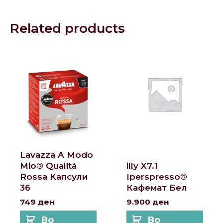
Related products
Lavazza A Modo
Mio® Qualità
illy X7.1
Rossa Kапсули
Iperspresso®
36
Кафемат Бел
749
ден
9.900
ден
Во
Во