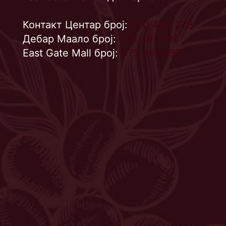
Контакт Центар број:
070 442 238
Дебар Маало број:
075 461 597
East Gate Mall број:
075 461 596