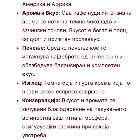
Америка и Африка.
Арома и Вкус:
Ова кафе нуди интензивна
арома со ноти на темно чоколадо и
зачински тонови. Вкусот е богат и полн,
со долг и пријатен послевкус.
Печење:
Средно печење кое го
истакнува најдоброто од секое зрно и
обезбедува балансиран и комплетен
вкус.
Изглед:
Темна боја и густа крема која го
прави секое еспресо совршено.
Конзервација:
Вкусот и аромата се
зачувани благодарение на пакувањето
во инертна заштитна атмосфера,
осигурувајќи свежина при секоја
употреба.