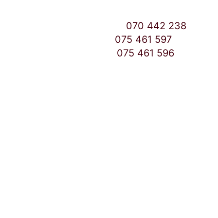
Контакт Центар број:
070 442 238
Дебар Маало број:
075 461 597
East Gate Mall број:
075 461 596