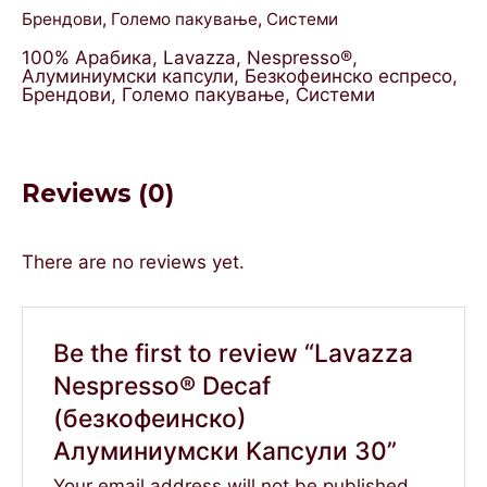
Брендови
,
Големо пакување
,
Системи
100% Арабика
,
Lavazza
,
Nespresso®
,
Алуминиумски капсули
,
Безкофеинско еспресо
,
Брендови
,
Големо пакување
,
Системи
Reviews (0)
There are no reviews yet.
Be the first to review “Lavazza
Nespresso® Decaf
(безкофеинско)
Aлуминиумски Kапсули 30”
Your email address will not be published.