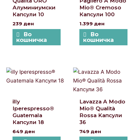
Qualita ORO
Pagliero A Modo
Алуминиумски
Mio® Cremoso
Капсули 10
Капсули 100
239
ден
1.399
ден
Во
Во
кошничка
кошничка
illy
Lavazza A Modo
Iperespresso®
Mio® Qualità
Guatemala
Rossa Kапсули
Капсули 18
36
649
ден
749
ден