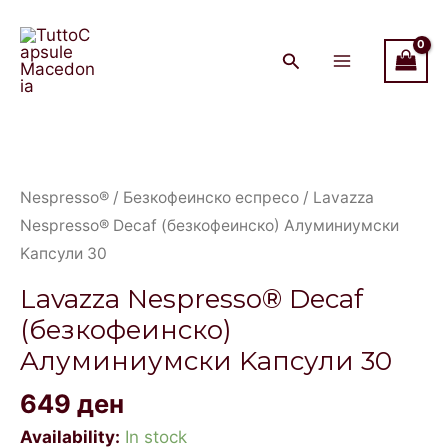
Decaf
Skip
Main
(безкофеинско)
to
Menu
Aлуминиумски
content
Kапсули
30
Lavazza
quantity
Nespresso®
Decaf
Nespresso®
/
Безкофеинско еспресо
/ Lavazza
(безкофеинско)
Nespresso® Decaf (безкофеинско) Aлуминиумски
Aлуминиумски
Kапсули 30
Kапсули
Lavazza Nespresso® Decaf
30
(безкофеинско)
quantity
Aлуминиумски Kапсули 30
649
ден
Availability:
In stock