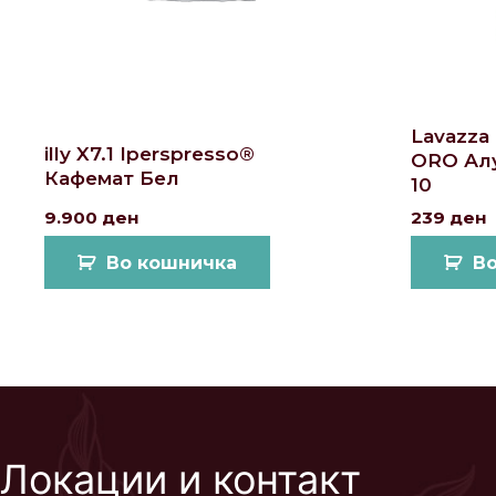
Lavazza
illy X7.1 Iperspresso®
ORO Ал
Кафемат Бел
10
9.900
ден
239
ден
Во кошничка
В
Локации и контакт