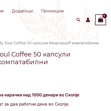
фе
Додатоци
Промоции
y Soul Coffee 50 капсули Nespresso® компатабилни
ul Coffee 50 капсули
 компатабилни
за нарачки над 1000 денари во Скопје
т за два работни дена во Скопје.