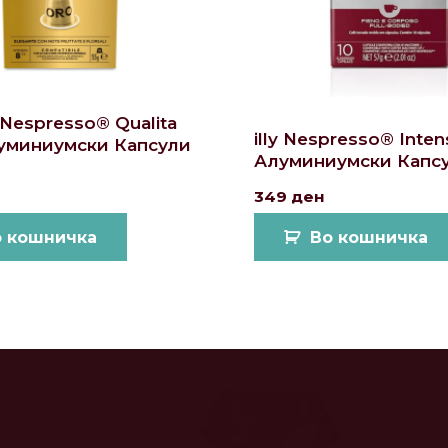
 Nespresso® Qualita
illy Nespresso® Inte
уминиумски Капсули
Алуминиумски Капсу
349
ден
о кошничка
Во кошничка