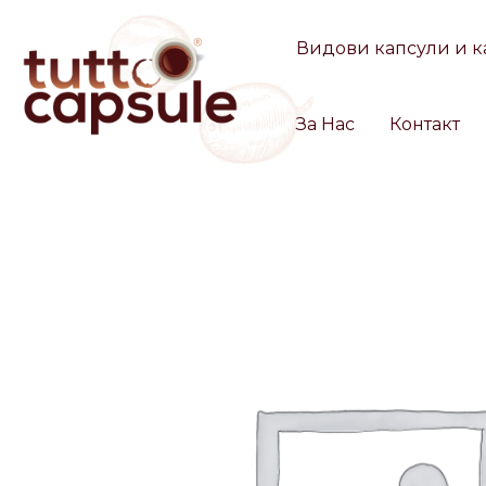
Skip
to
Видови капсули и к
content
За Нас
Контакт