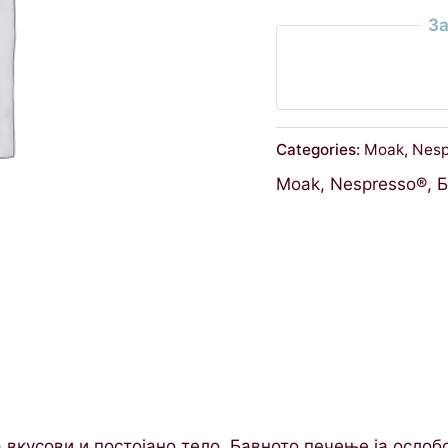
За
Categories:
Moak
,
Nesp
Moak
,
Nespresso®
,
Б
 вкусови и постојано тело. Бавното печење ја ослоб