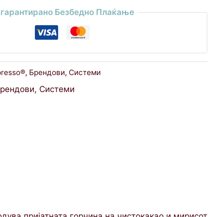
гарантирано Безбедно Плаќање
resso®
,
Брендови
,
Системи
рендови
,
Системи
одува пријатната горчина на чистокакао и мирисот