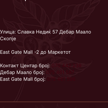
Улица: Славка Недиќ 57 Дебар Маало
Скопје
East Gate Mall -2 до Маркетот
Контакт Центар број:
070 442 238
Дебар Маало број:
075 461 597
East Gate Mall број:
075 461 596