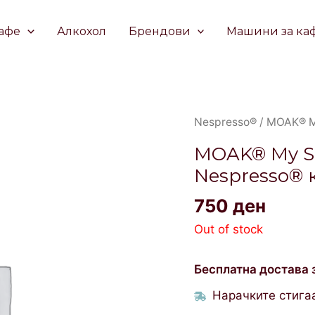
афе
Алкохол
Брендови
Машини за ка
Nespresso®
/ MOAK® M
MOAK® My So
Nespresso®
750
ден
Out of stock
Бесплатна достава 
Нарачките стигаа