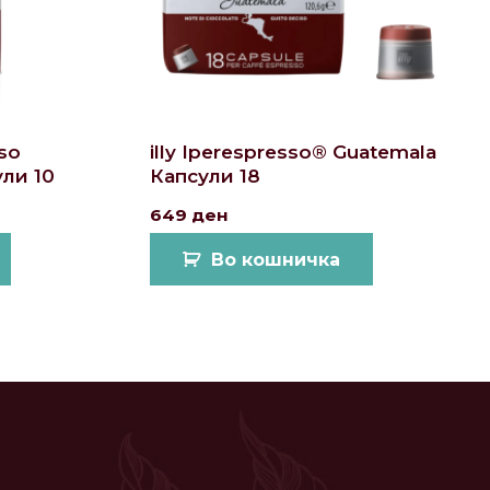
nso
illy Iperespresso® Guatemala
ли 10
Капсули 18
649
ден
Во кошничка