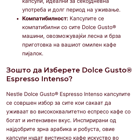
капсули, идеални за секојдневна
употреба и долг период на уживање.
Компатибилност:
Капсулите се
компатибилни со сите Dolce Gusto®
машини, овозможувајќи лесна и брза
приготовка на вашиот омилен кафе
пијалок.
Зошто да Изберете Dolce Gusto®
Espresso Intenso?
Nestle Dolce Gusto® Espresso Intenso капсулите
се совршен избор за сите кои сакаат да
уживаат во висококвалитетно еспресо кафе со
богат и интензивен вкус. Инспирирани од
најдобрите зрна арабика и робуста, овие
капсули нудат вистинско кафе искуство во