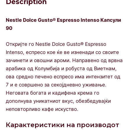
Description
Nestle Dolce Gusto® Espresso Intenso Капсули
90
Откријте го Nestle Dolce Gusto® Espresso
Intenso, еспресо кое ќе ве изненади со своите
зачинети и овошни ароми. Направено од врвна
арабика од Колумбија и робуста од Виетнам,
ова средно печено еспресо има интензитет од
7 и е совршено за секојдневно уживање.
Неговата богата и кадифена крема го
дополнува уникатниот вкус, обезбедувајќи
неповторливо кафе искуство.
Карактеристики на производот