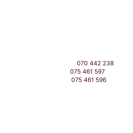
Улица: Славка Недиќ 57 Дебар Маало
Скопје
East Gate Mall -2 до Маркетот
Контакт Центар број:
070 442 238
Дебар Маало број:
075 461 597
East Gate Mall број:
075 461 596