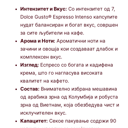
Интензитет и Вкус:
Со интензитет од 7,
Dolce Gusto® Espresso Intenso капсулите
нудат балансиран и богат вкус, совршен
за сите љубители на кафе.
Арома и Ноти:
Ароматични ноти на
зачини и овошја кои создаваат длабок и
комплексен вкус.
Изглед:
Еспресо со богата и кадифена
крема, што го нагласува високата
квалитет на кафето.
Состав:
Внимателно избрана мешавина
од арабика зрна од Колумбија и робуста
зрна од Виетнам, која обезбедува чист и
исклучителен вкус.
Капацитет:
Секое пакување содржи 90