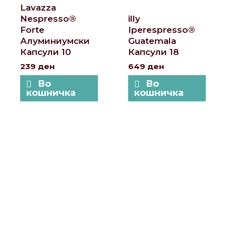
Lavazza
Nespresso®
illy
Forte
Iperespresso®
Алуминиумски
Guatemala
Капсули 10
Капсули 18
239
ден
649
ден
Во
Во
кошничка
кошничка
Локации и контакт