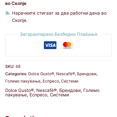
во Скопје
Нарачките стигаат за два работни дена во
Скопје.
Загарантирано Безбедно Плаќање
SKU:
48
Categories:
Dolce Gusto®
,
Nescafè®
,
Брендови
,
Големо пакување
,
Еспресо
,
Системи
Dolce Gusto®
,
Nescafè®
,
Брендови
,
Големо
пакување
,
Еспресо
,
Системи