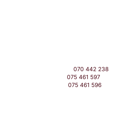
Улица: Славка Недиќ 57 Дебар Маало
Скопје
East Gate Mall -2 до Маркетот
Контакт Центар број:
070 442 238
Дебар Маало број:
075 461 597
East Gate Mall број:
075 461 596