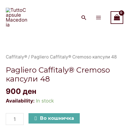
Cremoso
Skip
Main
капсули
to
Menu
48
content
quantity
Pagliero
Caffitaly®
Cremoso
Caffitaly®
/ Pagliero Caffitaly® Cremoso капсули 48
капсули
Pagliero Caffitaly® Cremoso
48
капсули 48
quantity
900
ден
Availability:
In stock
Во кошничка