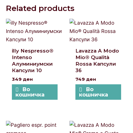
Related products
illy Nespresso®
Lavazza A Modo
Intenso
Mio® Qualità
Алуминиумски
Rossa Kапсули
Капсули 10
36
349
ден
749
ден
Во
Во
кошничка
кошничка