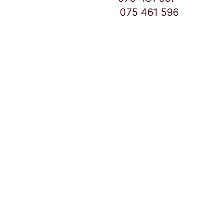
East Gate Mall број:
075 461 596