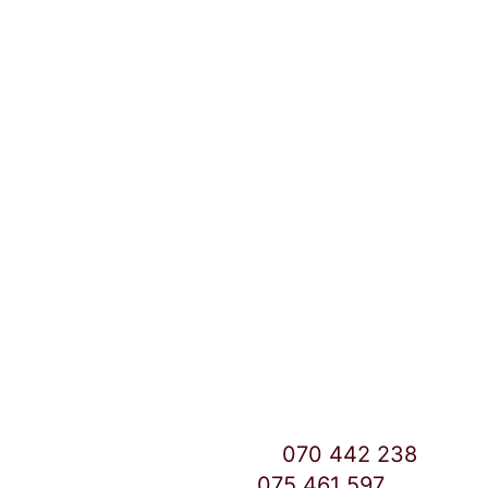
Локации и контакт
Улица: Славка Недиќ 57 Дебар Маало
Скопје
East Gate Mall -2 до Маркетот
Контакт Центар број:
070 442 238
Дебар Маало број:
075 461 597