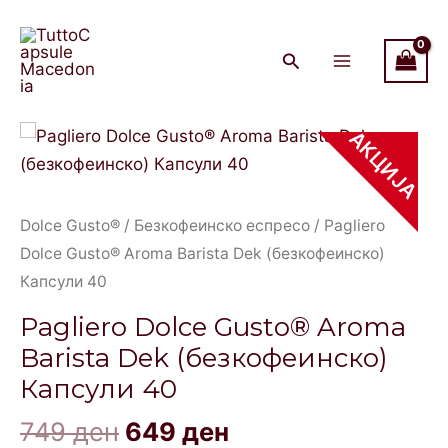
Gusto®
Skip
Main
Aroma
to
Menu
Barista
content
Dek
(безкофеинско)
Original
Current
Pagliero
АКЦИЈА
Капсули
price
price
Dolce
40
was:
is:
Gusto®
quantity
749 ден.
649 ден.
Aroma
Dolce Gusto®
/
Безкофеинско еспресо
/ Pagliero
Barista
Dolce Gusto® Aroma Barista Dek (безкофеинско)
Dek
Капсули 40
(безкофеинско)
Pagliero Dolce Gusto® Aroma
Капсули
Barista Dek (безкофеинско)
40
Капсули 40
quantity
749
ден
649
ден