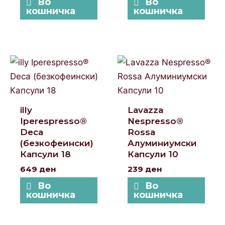
Во
Во
кошничка
кошничка
illy
Lavazza
Iperespresso®
Nespresso®
Deca
Rossa
(безкофеински)
Алуминиумски
Капсули 18
Капсули 10
649
ден
239
ден
Во
Во
кошничка
кошничка