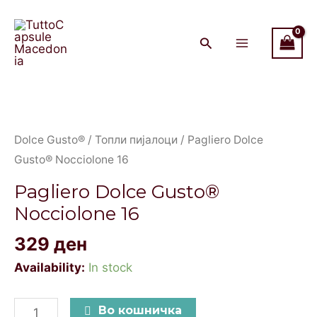
Gusto®
Skip
Main
Nocciolone
to
Menu
16
content
quantity
Pagliero
Dolce
Gusto®
Dolce Gusto®
/
Топли пијалоци
/ Pagliero Dolce
Nocciolone
Gusto® Nocciolone 16
16
Pagliero Dolce Gusto®
quantity
Nocciolone 16
329
ден
Availability:
In stock
Во кошничка