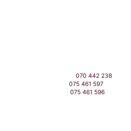
Улица: Славка Недиќ 57 Дебар Маало
Скопје
East Gate Mall -2 до Маркетот
Контакт Центар број:
070 442 238
Дебар Маало број:
075 461 597
East Gate Mall број:
075 461 596