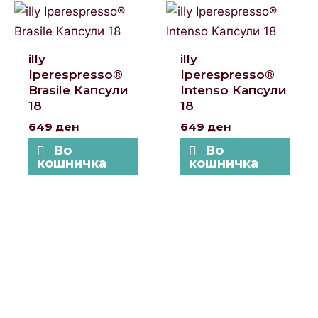
illy
illy
Iperespresso®
Iperespresso®
Brasile Капсули
Intenso Капсули
18
18
649
ден
649
ден
Во
Во
кошничка
кошничка
Локации и контакт