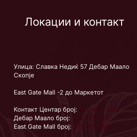
Локации и контакт
Улица: Славка Недиќ 57 Дебар Маало
Скопје
East Gate Mall -2 до Маркетот
Контакт Центар број:
070 442 238
Дебар Маало број:
075 461 597
East Gate Mall број:
075 461 596