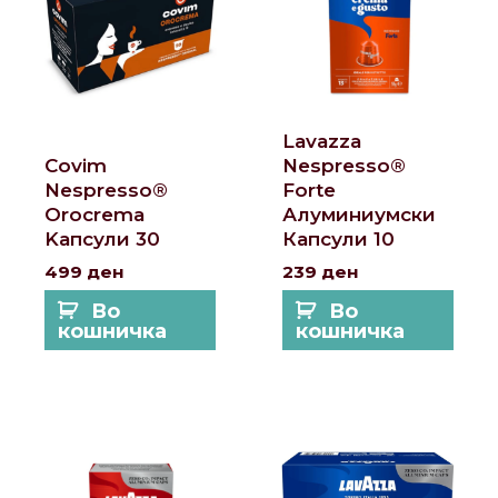
Lavazza
Covim
Nespresso®
Nespresso®
Forte
Orocrema
Алуминиумски
Kапсули 30
Капсули 10
499
ден
239
ден
Во
Во
кошничка
кошничка