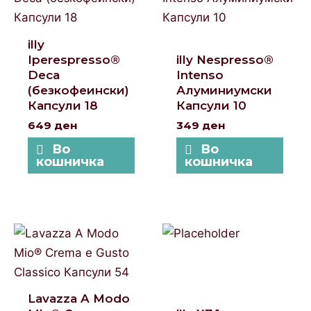
illy
Iperespresso®
illy Nespresso®
Deca
Intenso
(безкофеински)
Алуминиумски
Капсули 18
Капсули 10
649
ден
349
ден
Во
Во
кошничка
кошничка
Lavazza A Modo