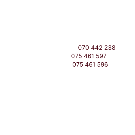
Улица: Славка Недиќ 57 Дебар Маало
Скопје
East Gate Mall -2 до Маркетот
Контакт Центар број:
070 442 238
Дебар Маало број:
075 461 597
East Gate Mall број:
075 461 596