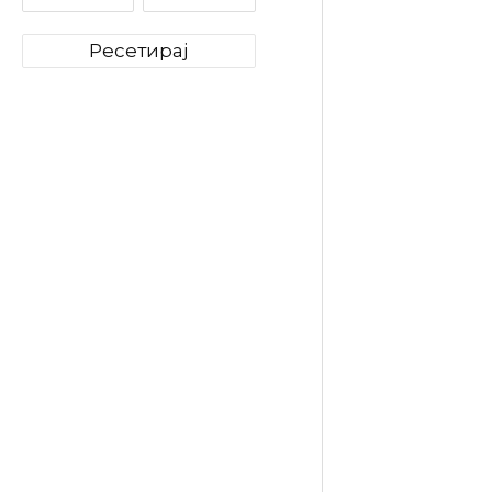
Ресетирај
Bowmore
2.700
де