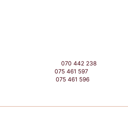
Улица: Славка Недиќ 57 Дебар Маало
Скопје
East Gate Mall -2 до Маркетот
Контакт Центар број:
070 442 238
Дебар Маало број:
075 461 597
East Gate Mall број:
075 461 596
Copyright © 2026 TuttoCapsule Macedonia | Made by