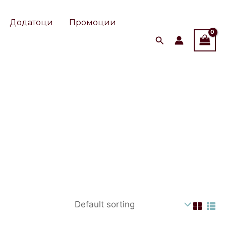
Додатоци
Промоции