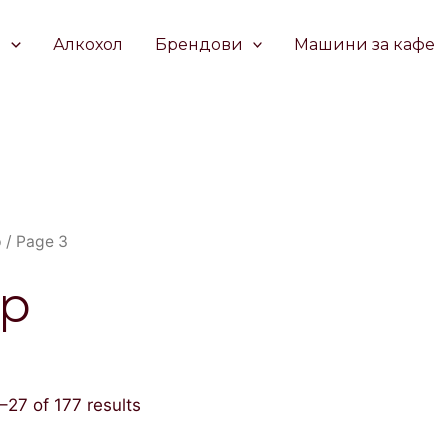
е
Алкохол
Брендови
Машини за кафе
p
/ Page 3
p
27 of 177 results