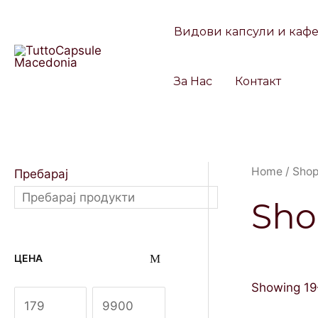
Skip
to
Видови капсули и каф
content
За Нас
Контакт
Home
/
Sho
Пребарај
Sho
ЦЕНА
Showing 19–