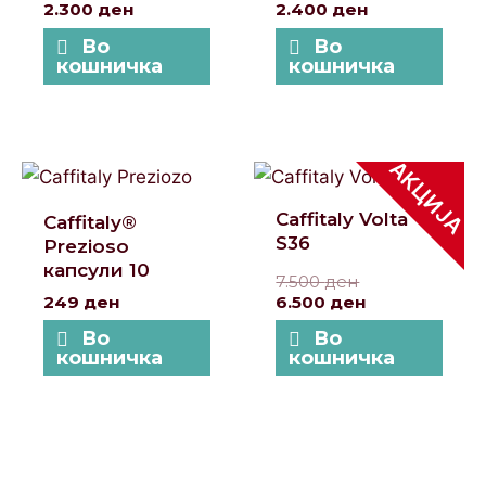
2.300
ден
2.400
ден
Во
Во
кошничка
кошничка
АКЦИЈА
Original
Current
price
price
was:
is:
Caffitaly Volta
Caffitaly®
7.500 ден.
6.500 ден.
S36
Prezioso
капсули 10
7.500
ден
249
ден
6.500
ден
Во
Во
кошничка
кошничка