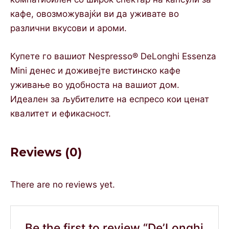
кафе, овозможувајќи ви да уживате во
различни вкусови и ароми.
Купете го вашиот Nespresso® DeLonghi Essenza
Mini денес и доживејте вистинско кафе
уживање во удобноста на вашиот дом.
Идеален за љубителите на еспресо кои ценат
квалитет и ефикасност.
Reviews (0)
There are no reviews yet.
Be the first to review “De’Longhi