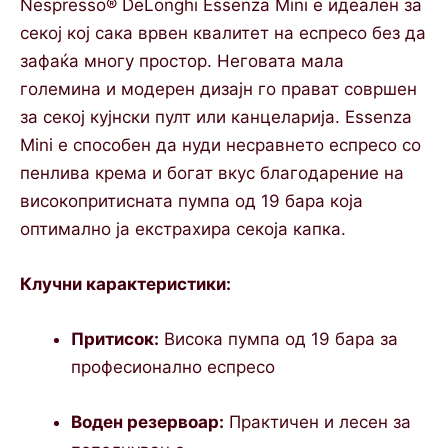
Nespresso® DeLonghi Essenza Mini е идеален за
секој кој сака врвен квалитет на еспресо без да
зафаќа многу простор. Неговата мала
големина и модерен дизајн го прават совршен
за секој кујнски пулт или канцеларија. Essenza
Mini е способен да нуди несравнето еспресо со
пенлива крема и богат вкус благодарение на
високопритисната пумпа од 19 бара која
оптимално ја екстрахира секоја капка.
Клучни карактеристики:
Притисок:
Висока пумпа од 19 бара за
професионално еспресо
Воден резервоар:
Практичен и лесен за