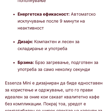
пополнување
Енергетска ефикасност:
Автоматско
исклучување после 9 минути на
неактивност
Дизајн:
Компактен и лесен за
складирање и употреба
Брзина:
Брзо загревање, подготвен за
употреба за само неколку секунди
Essenza Mini е дизајниран да биде едноставен
за користење и одржување, што го прави
идеален за оние кои сакаат квалитетно кафе
без компликации. Покрај тоа, уредот е
компатибилен со широк спектар на капсули за