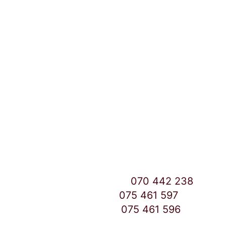
Локации и контакт
Улица: Славка Недиќ 57 Дебар Маало
Скопје
East Gate Mall -2 до Маркетот
Контакт Центар број:
070 442 238
Дебар Маало број:
075 461 597
East Gate Mall број:
075 461 596