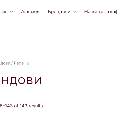
афе
Алкохол
Брендови
Машини за ка
ндови
/ Page 16
ендови
6–143 of 143 results