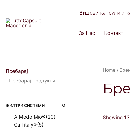
Skip
to
Видови капсули и к
content
За Нас
Контакт
Home
/
Бре
Пребарај
Бр
ФИЛТРИ СИСТЕМИ
A Modo Mio®
(20)
Showing 13
Caffitaly®
(5)