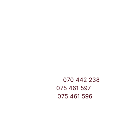
Улица: Славка Недиќ 57 Дебар Маало
Скопје
East Gate Mall -2 до Маркетот
Контакт Центар број:
070 442 238
Дебар Маало број:
075 461 597
East Gate Mall број:
075 461 596