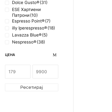
Dolce Gusto®
(31)
ESE Хартиени
Патрони
(10)
Espresso Point®
(7)
illy Iperespresso®
(18)
Lavazza Blue®
(5)
Nespresso®
(38)
Paglier
ЦЕНА
Кафе Pi
250гр.
299
ден
Ресетирај