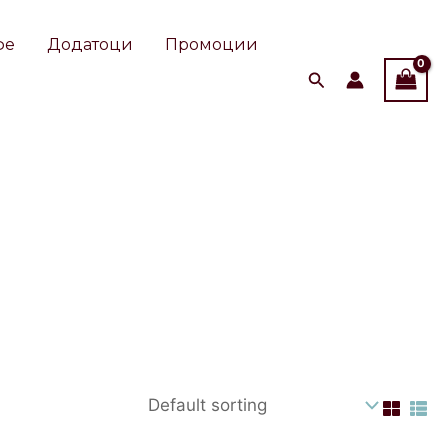
фе
Додатоци
Промоции