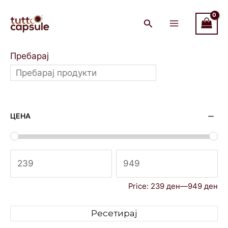
Skip
Main
to
Menu
content
Пребарај
ЦЕНА
Price:
239 ден
—
949 ден
Ресетирај