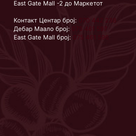
East Gate Mall -2 до Маркетот
Контакт Центар број:
070 442 238
Дебар Маало број:
075 461 597
East Gate Mall број:
075 461 596