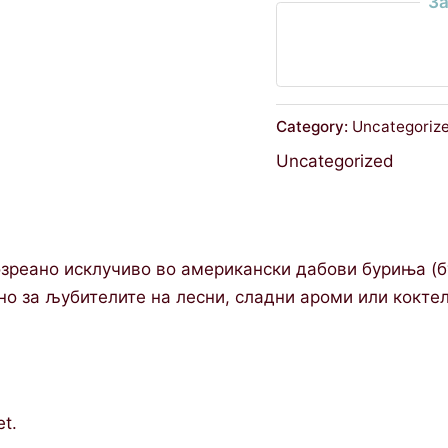
За
Category:
Uncategoriz
Uncategorized
созреанo исклучиво во американски дабови буриња (б
но за љубителите на лесни, сладни ароми или коктел
et.