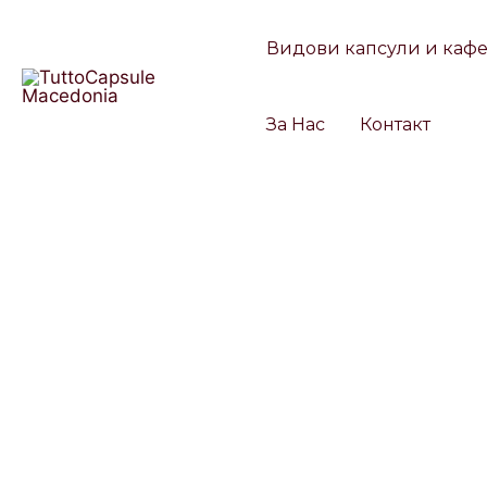
Skip
to
Видови капсули и каф
content
За Нас
Контакт