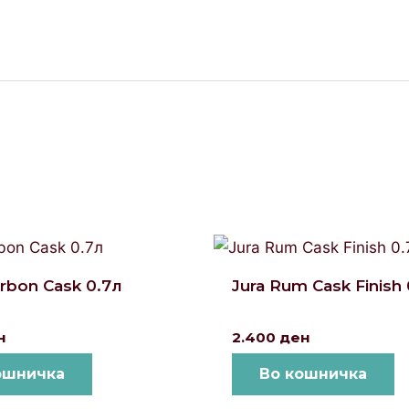
urbon Cask 0.7л
Jura Rum Cask Finish
н
2.400
ден
ошничка
Во кошничка