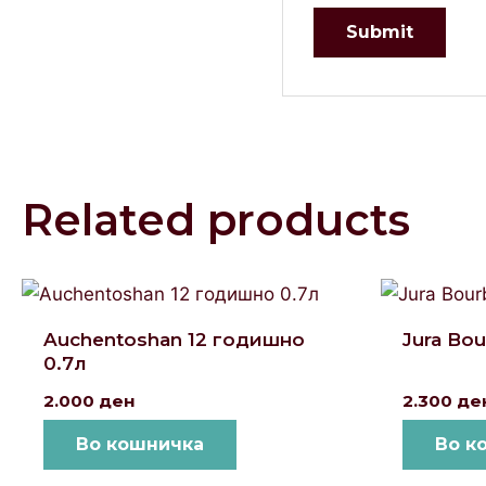
Related products
Auchentoshan 12 годишно
Jura Bo
0.7л
2.000
ден
2.300
де
Во кошничка
Во к