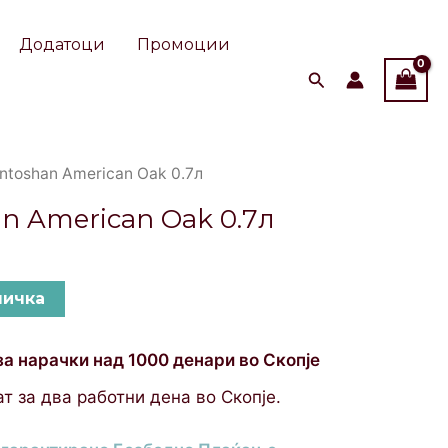
Oak
0.7л
Додатоци
Промоции
quantity
ntoshan American Oak 0.7л
n American Oak 0.7л
ничка
за нарачки над 1000 денари во Скопје
т за два работни дена во Скопје.