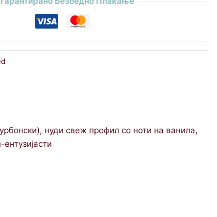
гарантирано Безбедно Плаќање
ed
урбонски), нуди свеж профил со ноти на ванила,
-ентузијасти