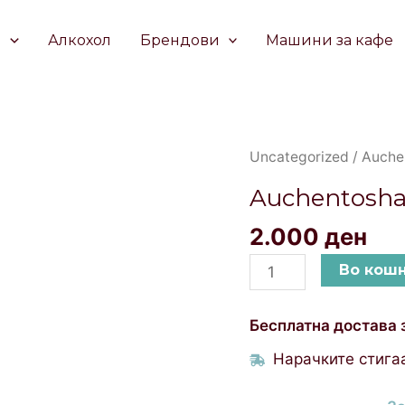
е
Алкохол
Брендови
Машини за кафе
Auchentoshan
Uncategorized
/ Auche
American
Auchentosha
Oak
2.000
ден
0.7л
quantity
Во кош
Бесплатна достава 
Нарачките стигаа