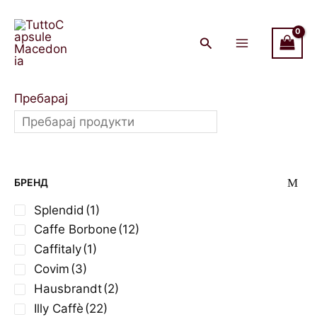
Skip
Main
to
Menu
content
Пребарај
БРЕНД
Splendid
(1)
Caffe Borbone
(12)
Caffitaly
(1)
Covim
(3)
Hausbrandt
(2)
Illy Caffè
(22)