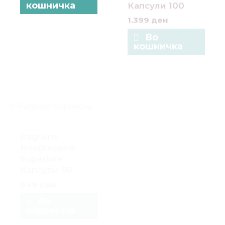
кошничка
Во
кошничка
Pagliero
Splendid
Nespresso®
Nespresso®
Superiore
Barista
Капсули 50
Алуминиумски
849
ден
Капусли 10
249
ден
Во
кошничка
Во
кошничка