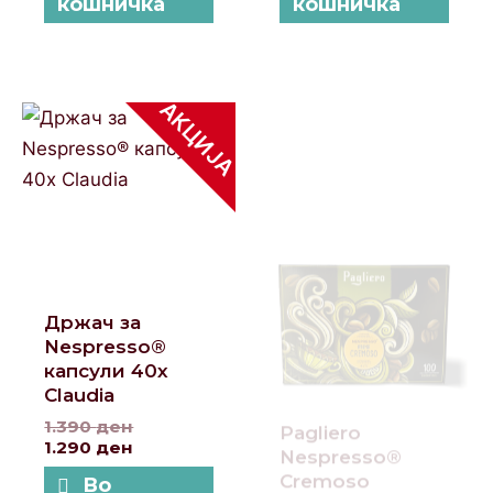
кошничка
кошничка
АКЦИЈА
Original
Current
price
price
was:
is:
1.390 ден.
1.290 ден.
Држач за
Nespresso®
Pagliero
капсули 40x
Nespresso®
Claudia
Cremoso
1.390
ден
Капсули 100
1.290
ден
1.399
ден
Во