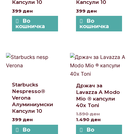
Капсули 10
Капсули 10
399
ден
399
ден
Во
Во
кошничка
кошничка
Original
Current
price
price
was:
is:
1.590 ден.
1.490 ден.
Starbucks
Држач за
Nespresso®
Lavazza A Modo
Verona
Mio ® капсули
Алуминиумски
40x Toni
Капсули 10
1.590
ден
399
ден
1.490
ден
Во
Во