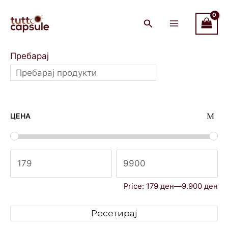
Skip
Main
to
Menu
content
Пребарај
ЦЕНА
Price:
179 ден
—
9.900 ден
Ресетирај