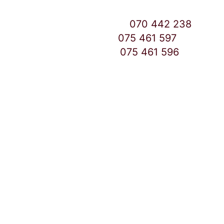
Контакт Центар број:
070 442 238
Дебар Маало број:
075 461 597
East Gate Mall број:
075 461 596